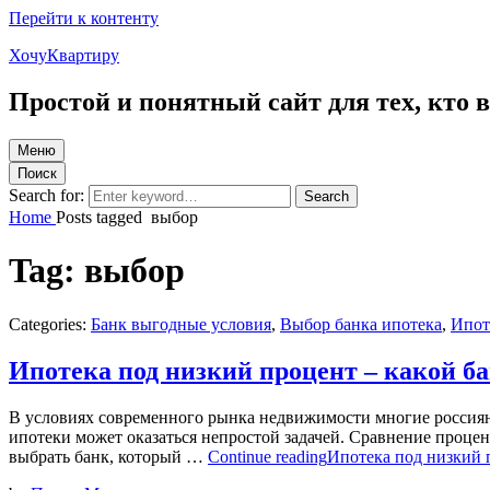
Перейти к контенту
ХочуКвартиру
Простой и понятный сайт для тех, кто
Меню
Поиск
Search for:
Search
Home
Posts tagged
выбор
Tag:
выбор
Categories:
Банк выгодные условия
,
Выбор банка ипотека
,
Ипот
Ипотека под низкий процент – какой б
В условиях современного рынка недвижимости многие россиян
ипотеки может оказаться непростой задачей. Сравнение проце
выбрать банк, который …
Continue reading
Ипотека под низкий 