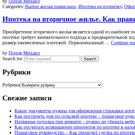
by
Попов Михаил
Categories:
Выбор жилья правильно
,
Ипотека на вторичку
,
Офор
Ипотека на вторичное жилье. Как пра
Приобретение вторичного жилья является одной из наиболее 
ипотеки требует внимательного подхода и предварительной по
размер ежемесячных платежей. Первоначальный …
Continue re
by
Попов Михаил
Search for:
Search
Рубрики
Рубрики
Свежие записи
Какие документы нужны для оформления страховки ипот
Как построить дом по сельской ипотеке – пошаговое рук
Натяжные потолки при ремонте – нужно ли убирать мебел
Как посчитать возвращение процентов по ипотеке в нало
Пошаговое руководство – Как проходит сделка по ипотек