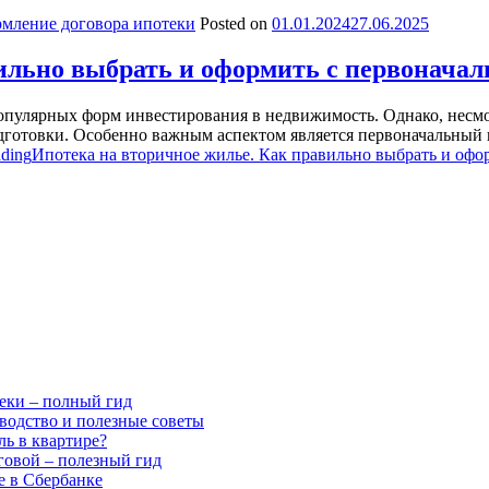
мление договора ипотеки
Posted on
01.01.2024
27.06.2025
вильно выбрать и оформить с первонача
популярных форм инвестирования в недвижимость. Однако, несм
дготовки. Особенно важным аспектом является первоначальный в
ading
Ипотека на вторичное жилье. Как правильно выбрать и офо
еки – полный гид
оводство и полезные советы
ь в квартире?
говой – полезный гид
е в Сбербанке