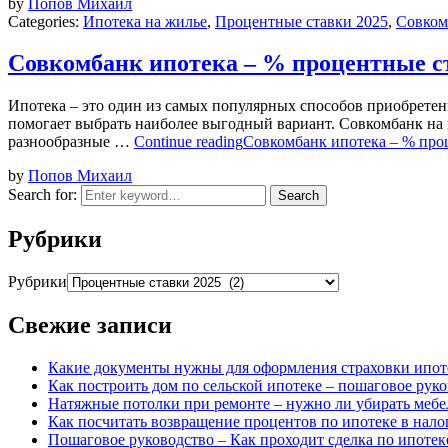
by
Попов Михаил
Categories:
Ипотека на жилье
,
Процентные ставки 2025
,
Совком
Совкомбанк ипотека – % процентные ста
Ипотека – это один из самых популярных способов приобрете
помогает выбрать наиболее выгодный вариант. Совкомбанк на
разнообразные …
Continue reading
Совкомбанк ипотека – % проц
by
Попов Михаил
Search for:
Search
Рубрики
Рубрики
Свежие записи
Какие документы нужны для оформления страховки ипот
Как построить дом по сельской ипотеке – пошаговое рук
Натяжные потолки при ремонте – нужно ли убирать мебел
Как посчитать возвращение процентов по ипотеке в нало
Пошаговое руководство – Как проходит сделка по ипотек